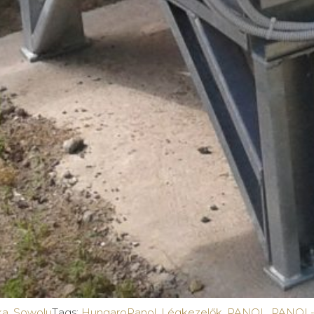
ka
,
Sowolu
Tags:
HungaroPanol
,
Légkezelők
,
PANOL
,
PANOL