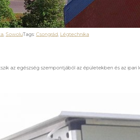
ka
,
Sowolu
Tags:
Csongrád
,
Légtechnika
tszik az egészség szempontjából az épületekben és az ipari