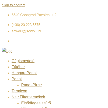
Skip to content
6640 Csongrád Pacsirta u. 2.
(+36) 20 223 5575
sowolu@sowolu.hu
Cégismertető
Fűtőber
HungaroPanol
Panol
Panol-Plusz
Termicon
Nair Filter termékek
Elsődleges szűrő