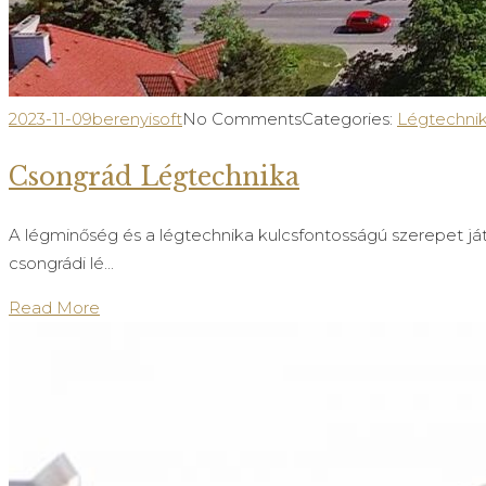
2023-11-09
berenyisoft
No Comments
Categories:
Légtechni
Csongrád Légtechnika
A légminőség és a légtechnika kulcsfontosságú szerepet já
csongrádi lé...
Read More