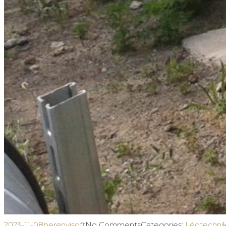
2023-11-08
berenyisoft
No Comments
Categories:
Légtechni