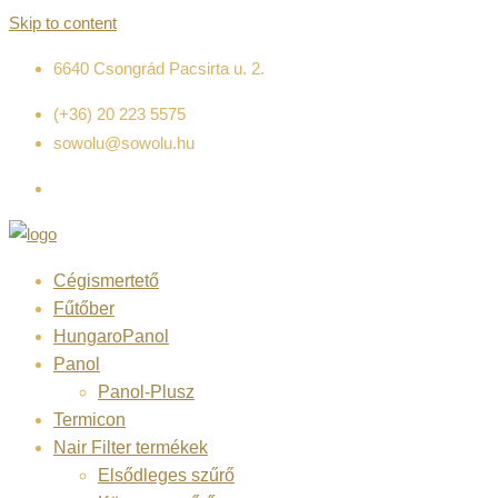
Skip to content
6640 Csongrád Pacsirta u. 2.
(+36) 20 223 5575
sowolu@sowolu.hu
Cégismertető
Fűtőber
HungaroPanol
Panol
Panol-Plusz
Termicon
Nair Filter termékek
Elsődleges szűrő