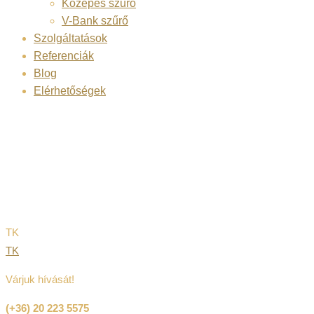
Közepes szűrő
V-Bank szűrő
Szolgáltatások
Referenciák
Blog
Elérhetőségek
SOWOLU-LÉGTEC
TK
TK
Várjuk hívását!
(+36) 20 223 5575